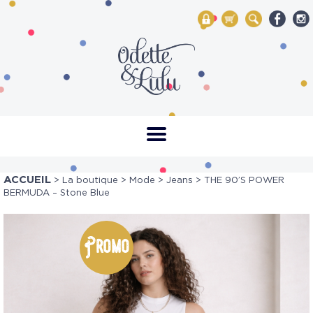
My Account
Mon panier
Rechercher
ACCUEIL
>
La boutique
>
Mode
>
Jeans
> THE 90’S POWER
BERMUDA – Stone Blue
Promo