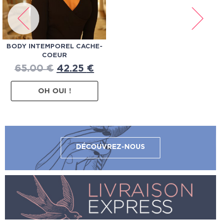
BODY INTEMPOREL CACHE-
COEUR
65.00
€
42.25
€
OH OUI !
DÉCOUVREZ-NOUS