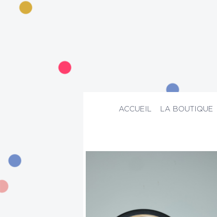
ACCUEIL
LA BOUTIQUE
ACCUEIL
>
La boutique
>
Bijoux
>
Bagu