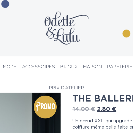
MODE
ACCESSOIRES
BIJOUX
MAISON
PAPETERIE
es
> THE BALLERINA BOW
PRIX D’ATELIER
THE BALLER
Promo
14.00
€
2.80
€
Un nœud XXL qui upgrade i
coiffure même celle faite en